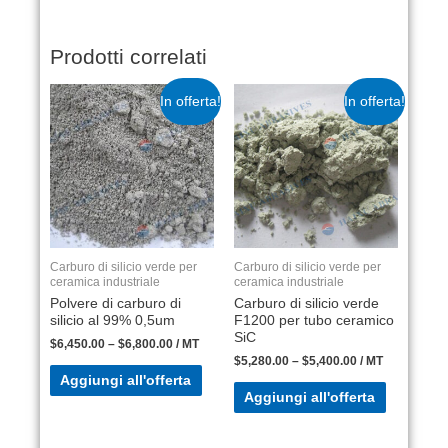
Prodotti correlati
In offerta!
In offerta!
Carburo di silicio verde per
Carburo di silicio verde per
ceramica industriale
ceramica industriale
Polvere di carburo di
Carburo di silicio verde
silicio al 99% 0,5um
F1200 per tubo ceramico
SiC
$
6,450.00
–
$
6,800.00
/ MT
$
5,280.00
–
$
5,400.00
/ MT
Aggiungi all'offerta
Aggiungi all'offerta