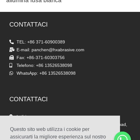
allumina fusa bianca
CONTATTACI
TEL: +86 371-60900389
E-mail: panchen@hxabrasive.com
Fax: +86-371-60303756
Telefono: +86 13526538098
WhatsApp: +86 13526538098
CONTATTACI
Indirizzo
Stanza 1903, Yaxing Times Square, Songshan South Road,
Questo sito web utilizza i cookie per
Zhengzhou, Cina
assicurarti la migliore esperienza sul nostro