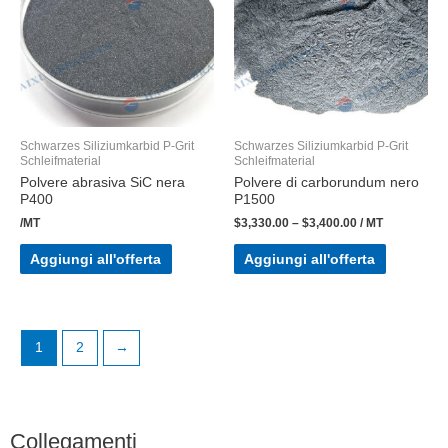
Schwarzes Siliziumkarbid P-Grit
Schwarzes Siliziumkarbid P-Grit
Schleifmaterial
Schleifmaterial
Polvere abrasiva SiC nera
Polvere di carborundum nero
P400
P1500
/MT
$
3,330.00
–
$
3,400.00
/ MT
Aggiungi all'offerta
Aggiungi all'offerta
1
2
→
Collegamenti