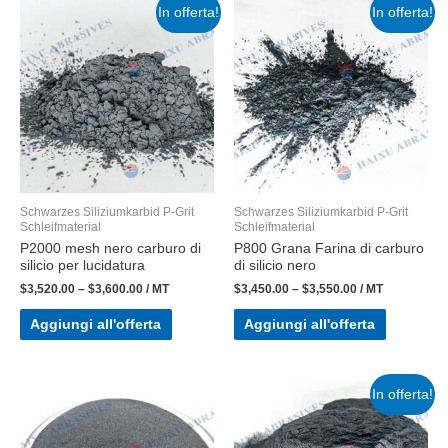
In offerta!
In offerta!
Schwarzes Siliziumkarbid P-Grit
Schwarzes Siliziumkarbid P-Grit
Schleifmaterial
Schleifmaterial
P2000 mesh nero carburo di
P800 Grana Farina di carburo
silicio per lucidatura
di silicio nero
$
3,520.00
–
$
3,600.00
/ MT
$
3,450.00
–
$
3,550.00
/ MT
Aggiungi all'offerta
Aggiungi all'offerta
In offerta!