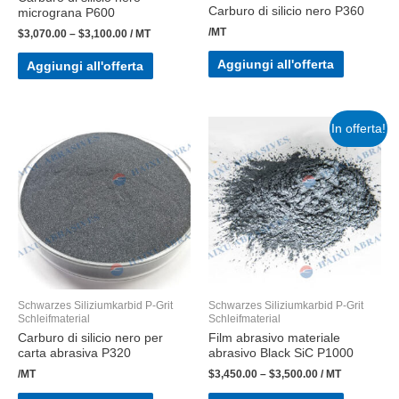
Carburo di silicio nero P360
micrograna P600
/MT
$
3,070.00
–
$
3,100.00
/ MT
Aggiungi all'offerta
Aggiungi all'offerta
In offerta!
Schwarzes Siliziumkarbid P-Grit
Schwarzes Siliziumkarbid P-Grit
Schleifmaterial
Schleifmaterial
Carburo di silicio nero per
Film abrasivo materiale
carta abrasiva P320
abrasivo Black SiC P1000
/MT
$
3,450.00
–
$
3,500.00
/ MT