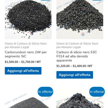
Grano di Carburo di Silicio Nero
Grano di Carburo di Silicio Nero
per Abrasivi Legati
per Abrasivi Legati
Carborundum nero 24# per
Carburo di silicio nero 53C
segmento SiC
F014 ad alta densità
apparente
$
1,500.00
–
$
1,700.00
/ MT
$
1,320.00
–
$
1,400.00
/ MT
Aggiungi all'offerta
Aggiungi all'offerta
In offerta!
In offerta!