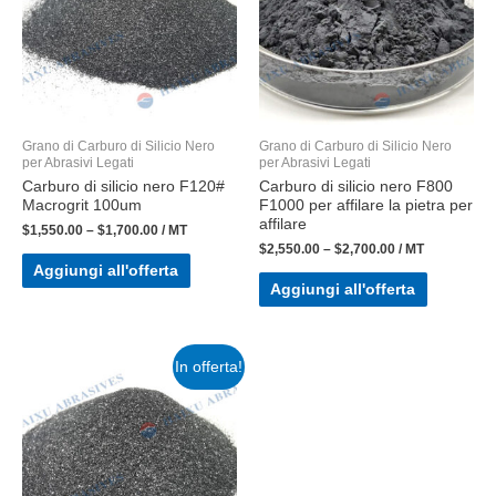
Grano di Carburo di Silicio Nero
Grano di Carburo di Silicio Nero
per Abrasivi Legati
per Abrasivi Legati
Carburo di silicio nero F120#
Carburo di silicio nero F800
Macrogrit 100um
F1000 per affilare la pietra per
affilare
$
1,550.00
–
$
1,700.00
/ MT
$
2,550.00
–
$
2,700.00
/ MT
Aggiungi all'offerta
Aggiungi all'offerta
In offerta!